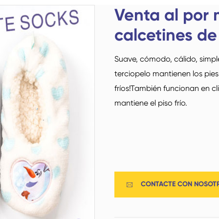
Venta al por 
calcetines de
Suave, cómodo, cálido, simp
Calcetines de
Calcetines deportivos
terciopelo mantienen los pies
trampolín
fríos!También funcionan en c
mantiene el piso frío.
Calcetines domésticos
Calcetines de Aviación
CONTACTE CON NOSOT
