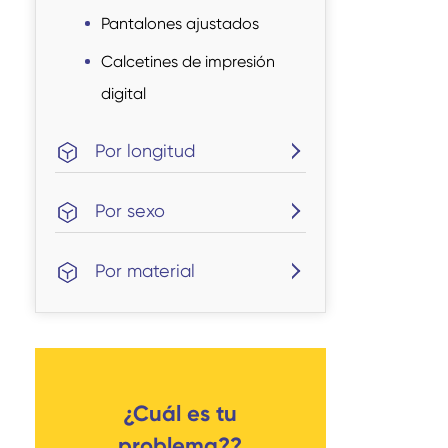
Pantalones ajustados
Calcetines de impresión
digital
Por longitud
Por sexo
Por material
¿Cuál es tu
problema??