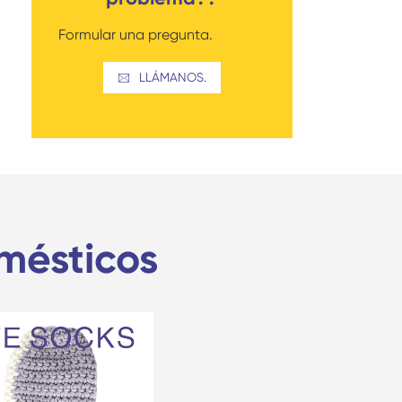
Formular una pregunta.
LLÁMANOS.

mésticos