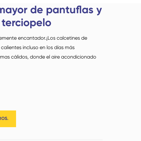
mayor de pantuflas y
Deutsch
 terciopelo
italiano
lemente encantador.¡Los calcetines de
Calcetines de yoga
Calcetines
Suomi
 calientes incluso en los días más
limas cálidos, donde el aire acondicionado
Read More
Calcetines de cinco
Categoría media
dedos
ROS.