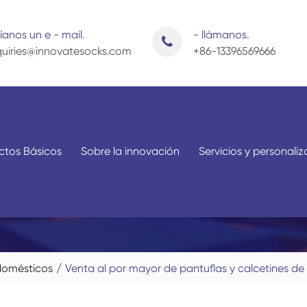
íanos un e - mail.
- llámanos.
uiries@innovatesocks.com
+86-13396569666
ctos Básicos
Sobre la innovación
Servicios y personali
Calcetines doméstico
Por aplicación
Por sexo
domésticos
Venta al por mayor de pantuflas y calcetines de