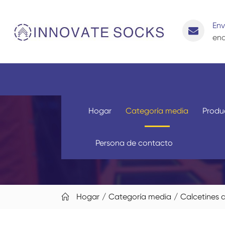
Env
enq
Hogar
Categoría media
Produ
Persona de contacto
Hogar
Categoría media
Calcetines 
