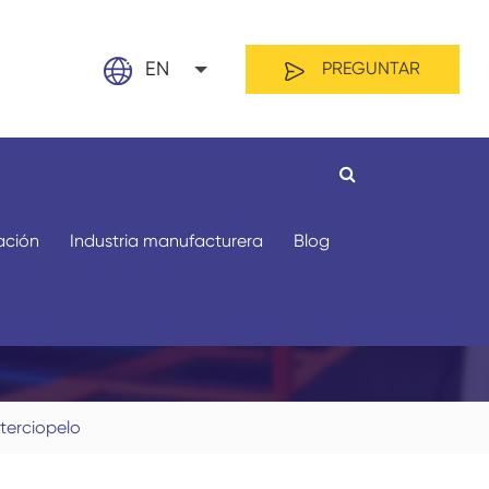
EN
PREGUNTAR
English
日本語
français
zación
Industria manufacturera
Blog
s
Español
العربية
русский
Por material
Por longitud
 terciopelo
Nederland
português