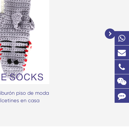
tiburón piso de moda
Calcetines de terciopelo gr
alcetines en casa
antideslizantes para el p