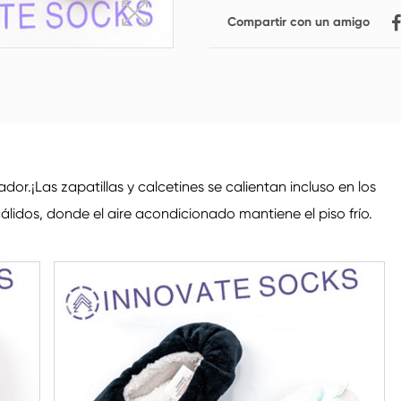
Compartir con un amigo
Calcetines de fibra de
Calcetines de pecho
Calcetines para
Calcetines de poliéster
Calcetines de tobillo
Calcetines de mujer
hombres
algodón
bajo
r.¡Las zapatillas y calcetines se calientan incluso en los
álidos, donde el aire acondicionado mantiene el piso frío.
Calcetines de cuello
Calcetines de rodilla
redondo